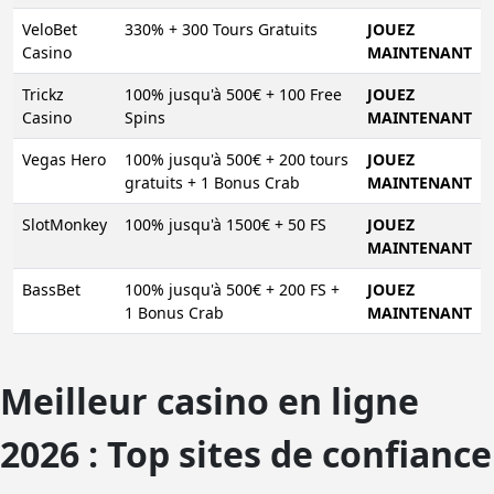
VeloBet
330% + 300 Tours Gratuits
JOUEZ
Casino
MAINTENANT
Trickz
100% jusqu'à 500€ + 100 Free
JOUEZ
Casino
Spins
MAINTENANT
Vegas Hero
100% jusqu'à 500€ + 200 tours
JOUEZ
gratuits + 1 Bonus Crab
MAINTENANT
SlotMonkey
100% jusqu'à 1500€ + 50 FS
JOUEZ
MAINTENANT
BassBet
100% jusqu'à 500€ + 200 FS +
JOUEZ
1 Bonus Crab
MAINTENANT