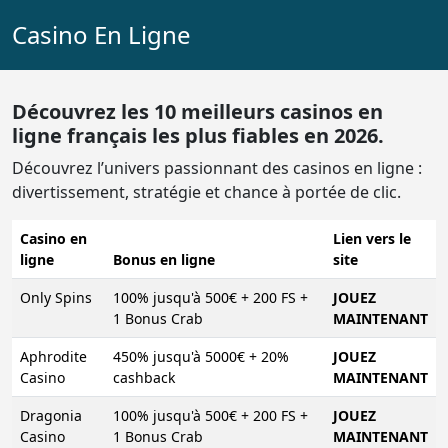
Casino En Ligne
Découvrez les 10 meilleurs casinos en
ligne français les plus fiables en 2026.
Découvrez l’univers passionnant des casinos en ligne :
divertissement, stratégie et chance à portée de clic.
Casino en
Lien vers le
ligne
Bonus en ligne
site
Only Spins
100% jusqu'à 500€ + 200 FS +
JOUEZ
1 Bonus Crab
MAINTENANT
Aphrodite
450% jusqu'à 5000€ + 20%
JOUEZ
Casino
cashback
MAINTENANT
Dragonia
100% jusqu'à 500€ + 200 FS +
JOUEZ
Casino
1 Bonus Crab
MAINTENANT