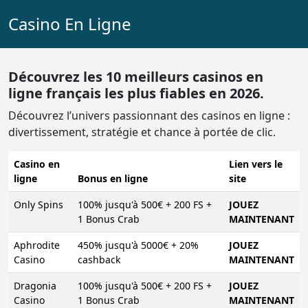
Casino En Ligne
Découvrez les 10 meilleurs casinos en
ligne français les plus fiables en 2026.
Découvrez l’univers passionnant des casinos en ligne :
divertissement, stratégie et chance à portée de clic.
Casino en
Lien vers le
ligne
Bonus en ligne
site
Only Spins
100% jusqu'à 500€ + 200 FS +
JOUEZ
1 Bonus Crab
MAINTENANT
Aphrodite
450% jusqu'à 5000€ + 20%
JOUEZ
Casino
cashback
MAINTENANT
Dragonia
100% jusqu'à 500€ + 200 FS +
JOUEZ
Casino
1 Bonus Crab
MAINTENANT